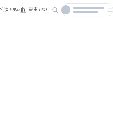
公演
記事
を予約
を読む