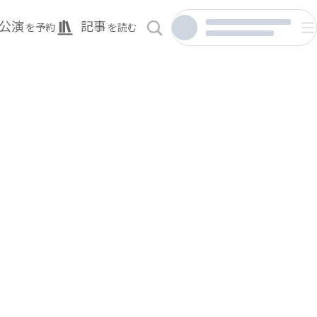
公演
記事
を予約
を読む