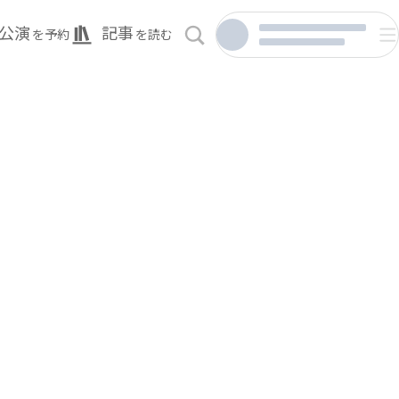
公演
記事
を予約
を読む