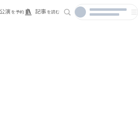
公演
記事
を予約
を読む