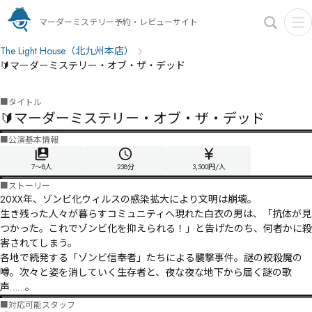
マーダーミステリー予約・レビューサイト
The Light House（北九州本店）
🔰マーダーミステリー・オブ・ザ・デッド
■
タイトル
🔰マーダーミステリー・オブ・ザ・デッド
■
公演基本情報
7〜8人
238
分
3,500円/人
■
ストーリー
20XX年、ゾンビ化ウィルスの感染拡大により文明は崩壊。

生き残った人々が暮らすコミュニティへ現れた白衣の男は、「抗体が見
つかった。これでゾンビ化を抑えられる！」と告げたのち、何者かに殺
害されてしまう。

各地で続発する「ゾンビ信奉者」たちによる襲撃事件。謎の絞殺魔の
噂。次々と姿を消していく生存者と、夜な夜な地下から届く謎の歌
声……。
■
対応可能スタッフ