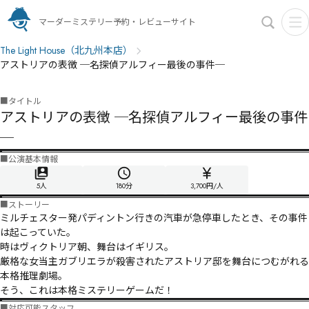
マーダーミステリー予約・レビューサイト
The Light House（北九州本店）
アストリアの表徴 ─名探偵アルフィー最後の事件─
■
タイトル
アストリアの表徴 ─名探偵アルフィー最後の事件
─
■
公演基本情報
5人
180
分
3,700円/人
■
ストーリー
ミルチェスター発パディントン行きの汽車が急停車したとき、その事件
は起こっていた。

時はヴィクトリア朝、舞台はイギリス。

厳格な女当主ガブリエラが殺害されたアストリア邸を舞台につむがれる
本格推理劇場。

■
対応可能スタッフ