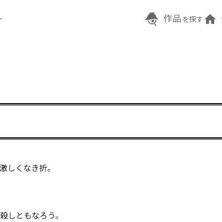
作品
ト
を探す
激しくなき折。

殺しともなろう。
