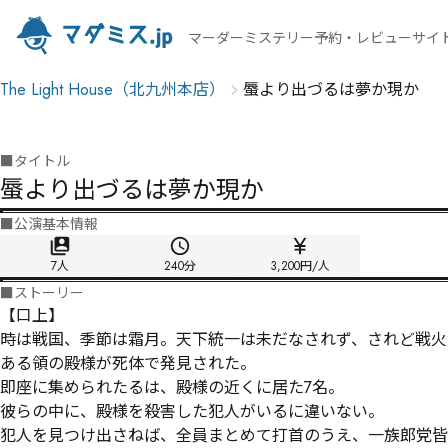
マーダーミステリー予約・レビューサイ
The Light House（北九州本店）
蜃より出づるは夢か現か
■
タイトル
蜃より出づるは夢か現か
■
公演基本情報
7人
240
分
3,200円/人
■
ストーリー
【口上】

時は戦国、季節は霜月。天下統一は未だなされず、されど戦火
ある領の殿様が死体で発見された。

即座に集められたるは、殿様の近くに居た7名。

彼らの中に、殿様を殺害した犯人がいるに違いない。

犯人を見つけ出さねば、全員まとめて打首のうえ、一族郎党皆