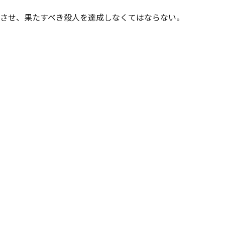
させ、果たすべき殺人を達成しなくてはならない。