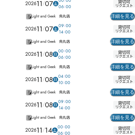
00
00
11
07
貸切可
2026
土
リクエスト
06
00
Light and Geek 烏丸店
詳細を見る
09
00
11
07
貸切可
2026
土
リクエスト
14
00
Light and Geek 烏丸店
詳細を見る
00
00
11
08
貸切可
2026
日
リクエスト
06
00
Light and Geek 烏丸店
詳細を見る
04
00
11
08
貸切可
2026
日
リクエスト
10
00
Light and Geek 烏丸店
詳細を見る
09
00
11
08
貸切可
2026
日
リクエスト
14
00
Light and Geek 烏丸店
詳細を見る
00
00
11
14
貸切可
2026
土
リクエスト
06
00