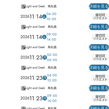
Light and Geek 烏丸店
詳細を見る
04
00
11
14
貸切可
2026
土
リクエスト
10
00
Light and Geek 烏丸店
詳細を見る
09
00
11
14
貸切可
2026
土
リクエスト
14
00
Light and Geek 烏丸店
詳細を見る
00
00
11
23
貸切可
2026
月
リクエスト
06
00
Light and Geek 烏丸店
詳細を見る
04
00
11
23
貸切可
2026
月
リクエスト
10
00
Light and Geek 烏丸店
詳細を見る
09
00
11
23
貸切可
2026
月
リクエスト
14
00
Light and Geek 烏丸店
詳細を見る