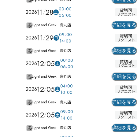
00
00
11
28
貸切可
2026
土
リクエスト
06
00
Light and Geek 烏丸店
詳細を見る
09
00
11
29
貸切可
2026
日
リクエスト
14
00
Light and Geek 烏丸店
詳細を見る
00
00
12
05
貸切可
2026
土
リクエスト
06
00
Light and Geek 烏丸店
詳細を見る
04
00
12
05
貸切可
2026
土
リクエスト
10
00
Light and Geek 烏丸店
詳細を見る
09
00
12
05
貸切可
2026
土
リクエスト
14
00
Light and Geek 烏丸店
詳細を見る