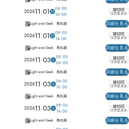
04
00
11
01
貸切可
2026
日
リクエスト
10
00
Light and Geek 烏丸店
詳細を見る
09
00
11
01
貸切可
2026
日
リクエスト
14
00
Light and Geek 烏丸店
詳細を見る
00
00
11
03
貸切可
2026
火
リクエスト
06
00
Light and Geek 烏丸店
詳細を見る
04
00
11
03
貸切可
2026
火
リクエスト
10
00
Light and Geek 烏丸店
詳細を見る
09
00
11
03
貸切可
2026
火
リクエスト
14
00
Light and Geek 烏丸店
詳細を見る