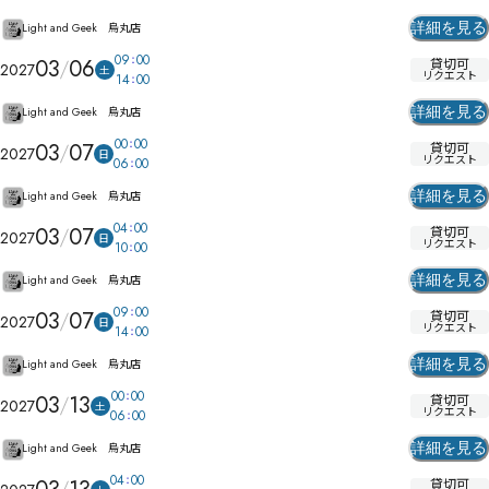
詳細を見る
Light and Geek 烏丸店
09
00
03
06
貸切可
2027
土
リクエスト
14
00
詳細を見る
Light and Geek 烏丸店
00
00
03
07
貸切可
2027
日
リクエスト
06
00
詳細を見る
Light and Geek 烏丸店
04
00
03
07
貸切可
2027
日
リクエスト
10
00
詳細を見る
Light and Geek 烏丸店
09
00
03
07
貸切可
2027
日
リクエスト
14
00
詳細を見る
Light and Geek 烏丸店
00
00
03
13
貸切可
2027
土
リクエスト
06
00
詳細を見る
Light and Geek 烏丸店
04
00
貸切可