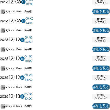
12
06
貸切可
2026
日
リクエスト
10
00
詳細を見る
Light and Geek 烏丸店
09
00
12
06
貸切可
2026
日
リクエスト
14
00
詳細を見る
Light and Geek 烏丸店
00
00
12
12
貸切可
2026
土
リクエスト
06
00
詳細を見る
Light and Geek 烏丸店
04
00
12
12
貸切可
2026
土
リクエスト
10
00
詳細を見る
Light and Geek 烏丸店
09
00
12
12
貸切可
2026
土
リクエスト
14
00
詳細を見る
Light and Geek 烏丸店
05
00
12
13
貸切可
2026
日
リクエスト
10
00
詳細を見る
Light and Geek 烏丸店