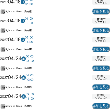
04
18
貸切可
2027
日
リクエスト
06
00
詳細を見る
Light and Geek 烏丸店
04
00
04
18
貸切可
2027
日
リクエスト
10
00
詳細を見る
Light and Geek 烏丸店
09
00
04
18
貸切可
2027
日
リクエスト
14
00
詳細を見る
Light and Geek 烏丸店
00
00
04
24
貸切可
2027
土
リクエスト
06
00
詳細を見る
Light and Geek 烏丸店
04
00
04
24
貸切可
2027
土
リクエスト
10
00
詳細を見る
Light and Geek 烏丸店
09
00
04
24
貸切可
2027
土
リクエスト
14
00
詳細を見る
Light and Geek 烏丸店