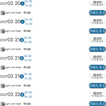
04
00
03
20
貸切可
2027
土
リクエスト
10
00
詳細を見る
Light and Geek 烏丸店
09
00
03
20
貸切可
2027
土
リクエスト
14
00
詳細を見る
Light and Geek 烏丸店
00
00
03
21
貸切可
2027
日
リクエスト
06
00
詳細を見る
Light and Geek 烏丸店
04
00
03
21
貸切可
2027
日
リクエスト
10
00
詳細を見る
Light and Geek 烏丸店
09
00
03
21
貸切可
2027
日
リクエスト
14
00
詳細を見る
Light and Geek 烏丸店
00
00
03
22
貸切可
2027
月
リクエスト
06
00
詳細を見る
Light and Geek 烏丸店