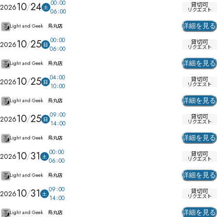
00
00
10
24
貸切可
2026
土
リクエスト
06
00
詳細を見る
Light and Geek 烏丸店
00
00
10
25
貸切可
2026
日
リクエスト
06
00
詳細を見る
Light and Geek 烏丸店
04
00
10
25
貸切可
2026
日
リクエスト
10
00
詳細を見る
Light and Geek 烏丸店
09
00
10
25
貸切可
2026
日
リクエスト
14
00
詳細を見る
Light and Geek 烏丸店
00
00
10
31
貸切可
2026
土
リクエスト
06
00
詳細を見る
Light and Geek 烏丸店
09
00
10
31
貸切可
2026
土
リクエスト
14
00
詳細を見る
Light and Geek 烏丸店