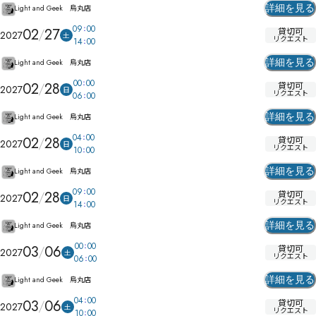
詳細を見る
Light and Geek 烏丸店
09
00
02
27
貸切可
2027
土
リクエスト
14
00
詳細を見る
Light and Geek 烏丸店
00
00
02
28
貸切可
2027
日
リクエスト
06
00
詳細を見る
Light and Geek 烏丸店
04
00
02
28
貸切可
2027
日
リクエスト
10
00
詳細を見る
Light and Geek 烏丸店
09
00
02
28
貸切可
2027
日
リクエスト
14
00
詳細を見る
Light and Geek 烏丸店
00
00
03
06
貸切可
2027
土
リクエスト
06
00
詳細を見る
Light and Geek 烏丸店
04
00
03
06
貸切可
2027
土
リクエスト
10
00