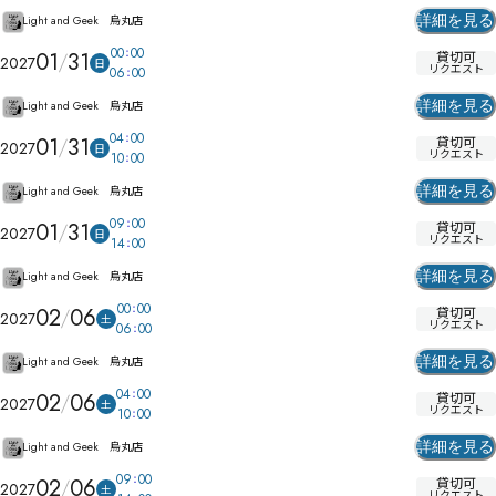
詳細を見る
Light and Geek 烏丸店
00
00
01
31
貸切可
2027
日
リクエスト
06
00
詳細を見る
Light and Geek 烏丸店
04
00
01
31
貸切可
2027
日
リクエスト
10
00
詳細を見る
Light and Geek 烏丸店
09
00
01
31
貸切可
2027
日
リクエスト
14
00
詳細を見る
Light and Geek 烏丸店
00
00
02
06
貸切可
2027
土
リクエスト
06
00
詳細を見る
Light and Geek 烏丸店
04
00
02
06
貸切可
2027
土
リクエスト
10
00
詳細を見る
Light and Geek 烏丸店
09
00
02
06
貸切可
2027
土
リクエスト