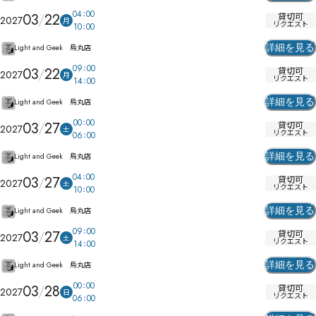
04
00
03
22
貸切可
2027
月
リクエスト
10
00
詳細を見る
Light and Geek 烏丸店
09
00
03
22
貸切可
2027
月
リクエスト
14
00
詳細を見る
Light and Geek 烏丸店
00
00
03
27
貸切可
2027
土
リクエスト
06
00
詳細を見る
Light and Geek 烏丸店
04
00
03
27
貸切可
2027
土
リクエスト
10
00
詳細を見る
Light and Geek 烏丸店
09
00
03
27
貸切可
2027
土
リクエスト
14
00
詳細を見る
Light and Geek 烏丸店
00
00
03
28
貸切可
2027
日
リクエスト
06
00