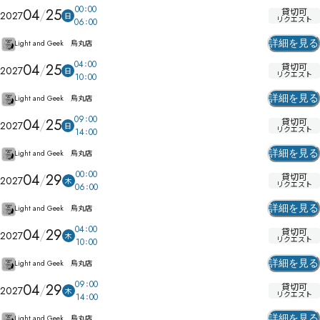
00
00
04
25
貸切可
2027
日
リクエスト
06
00
詳細を見る
Light and Geek 烏丸店
04
00
04
25
貸切可
2027
日
リクエスト
10
00
詳細を見る
Light and Geek 烏丸店
09
00
04
25
貸切可
2027
日
リクエスト
14
00
詳細を見る
Light and Geek 烏丸店
00
00
04
29
貸切可
2027
木
リクエスト
06
00
詳細を見る
Light and Geek 烏丸店
04
00
04
29
貸切可
2027
木
リクエスト
10
00
詳細を見る
Light and Geek 烏丸店
09
00
04
29
貸切可
2027
木
リクエスト
14
00
詳細を見る
Light and Geek 烏丸店