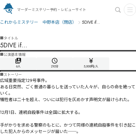
マーダーミステリー予約・レビューサイト
これからミステリー 中野本店（閉店）
5DIVE if…
■
タイトル
5DIVE if…
■
公演基本情報
6人
210
分
5,000円/人
■
ストーリー
広域重要指定129号事件。

ある日突然、ごく普通の暮らしを送っていた人々が、自らの命を絶って
いく。

犠牲者は二十を超え、ついには犯行を仄めかす声明文が届けられた。

12月1日、連続自殺事件は全国に拡大する。

手がかりを求める警察のもとに、かつて同様の連続自殺事件を引き起こ
した犯人からのメッセージが届いた──。