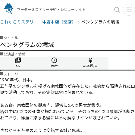
マーダーミステリー予約・レビューサイト
これからミステリー 中野本店（閉店）
ペンタグラムの境域
■
タイトル
ペンタグラムの境域
■
公演基本情報
6人
180
分
4,000円/人
■
ストーリー
1980年代、日本。

五芒星のシンボルを掲げる宗教団体が存在した。社会から隔絶された山
奥で活動しており、その実態は謎に包まれている。

ある夜。宗教団体の拠点内、鐘塔に6人の男女が集う。

塔の中には2つの死体が横たわっている。そのうちの1つは頭部が切断さ
れており、鮮血に染まる壁には不可解なサインが残されていた。

さながら五芒星のように交錯する謎と思惑。
