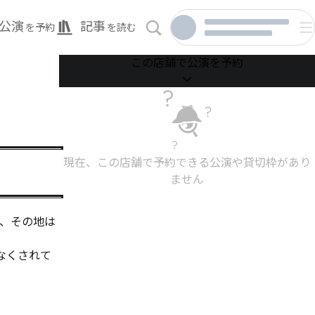
公演
記事
を予約
を読む
この店舗で公演を予約
現在、この店舗で予約できる公演や貸切枠があり
ません
ら、その地は
なくされて