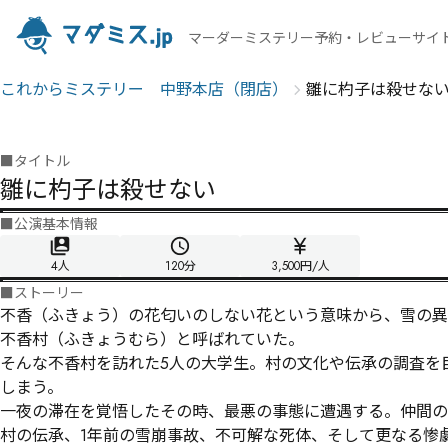
マーダーミステリー予約・レビューサイ
これからミステリー 中野本店（閉店）
雛に杓子は殺せな
■
タイトル
雛に杓子は殺せない
■
公演基本情報
4人
120
分
3,500円/人
■
ストーリー
不香（ふきょう）の花――匂いのしない花という意味から、雪
不香村（ふきょうむら）と呼ばれていた。

そんな不香村を訪れた5人の大学生。村の文化や伝承の調査を
しまう。

一夜の滞在を覚悟したその時、最悪の事態に遭遇する。仲間の
村の伝承、1年前の雪崩事故、不可解な死体、そして更なる惨劇