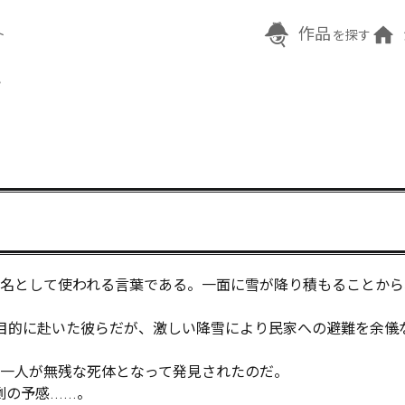
作品
ト
を探す
い
の異名として使われる言葉である。一面に雪が降り積もることか
目的に赴いた彼らだが、激しい降雪により民家への避難を余儀
一人が無残な死体となって発見されたのだ。

の予感……。
