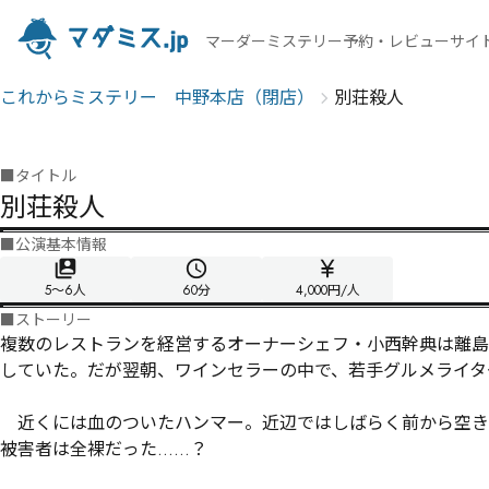
マーダーミステリー予約・レビューサイ
これからミステリー 中野本店（閉店）
別荘殺人
■
タイトル
別荘殺人
■
公演基本情報
5〜6人
60
分
4,000円/人
■
ストーリー
複数のレストランを経営するオーナーシェフ・小西幹典は離島
していた。だが翌朝、ワインセラーの中で、若手グルメライタ
　近くには血のついたハンマー。近辺ではしばらく前から空き
被害者は全裸だった……？