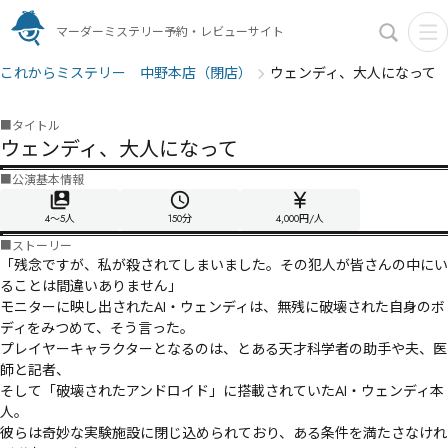
マーダーミステリー予約・レビューサイト
これからミステリー 中野本店（閉店）
ウェンディ、大人になって
■
タイトル
ウェンディ、大人になって
■
公演基本情報
4〜5人
150
分
4,000円/人
■
ストーリー
「残念ですが、私が殺されてしまいました。その犯人が皆さんの中にい
ることは間違いありません」

モニターに映し出されたAI・ウェンディは、無残に破壊された自身のボ
ディをみつめて、そう言った。

プレイヤーキャラクターとなるのは、とある天才科学者の助手や夫、医
師と記者、

そして「破壊されたアンドロイド」に搭載されていたAI・ウェンディ本
人。

彼らは奇妙な実験施設に閉じ込められており、ある条件を満たさなけれ