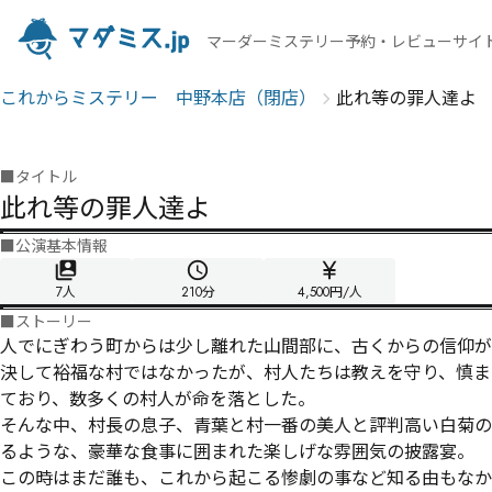
マーダーミステリー予約・レビューサイ
これからミステリー 中野本店（閉店）
此れ等の罪人達よ
■
タイトル
此れ等の罪人達よ
■
公演基本情報
7人
210
分
4,500円/人
■
ストーリー
人でにぎわう町からは少し離れた山間部に、古くからの信仰が
決して裕福な村ではなかったが、村人たちは教えを守り、慎ま
ており、数多くの村人が命を落とした。

そんな中、村長の息子、青葉と村一番の美人と評判高い白菊の
るような、豪華な食事に囲まれた楽しげな雰囲気の披露宴。

この時はまだ誰も、これから起こる惨劇の事など知る由もなかっ