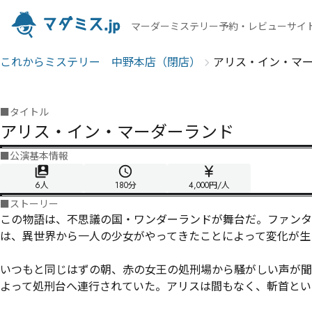
マーダーミステリー予約・レビューサイ
これからミステリー 中野本店（閉店）
アリス・イン・マ
■
タイトル
アリス・イン・マーダーランド
■
公演基本情報
6人
180
分
4,000円/人
■
ストーリー
この物語は、不思議の国・ワンダーランドが舞台だ。ファンタ
は、異世界から一人の少女がやってきたことによって変化が生
いつもと同じはずの朝、赤の女王の処刑場から騒がしい声が聞
よって処刑台へ連行されていた。アリスは間もなく、斬首とい