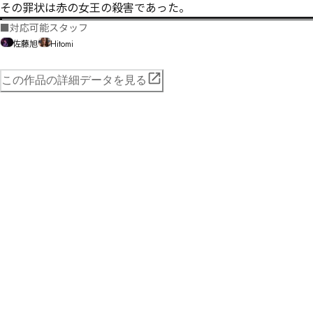
​その罪状は――赤の女王の殺害であった。
■
対応可能スタッフ
佐藤旭
Hitomi
この作品の詳細データを見る