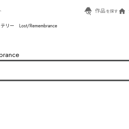
作品
ト
を探す
 Lost/Remembrance
ance

