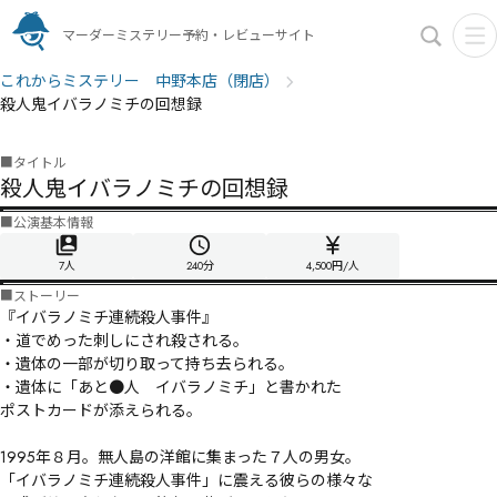
マーダーミステリー予約・レビューサイト
これからミステリー 中野本店（閉店）
殺人鬼イバラノミチの回想録
■
タイトル
殺人鬼イバラノミチの回想録
■
公演基本情報
7人
240
分
4,500円/人
■
ストーリー
『イバラノミチ連続殺人事件』

・道でめった刺しにされ殺される。

・遺体の一部が切り取って持ち去られる。

・遺体に「あと●人　イバラノミチ」と書かれた

ポストカードが添えられる。

1995年８月。無人島の洋館に集まった７人の男女。

「イバラノミチ連続殺人事件」に震える彼らの様々な
