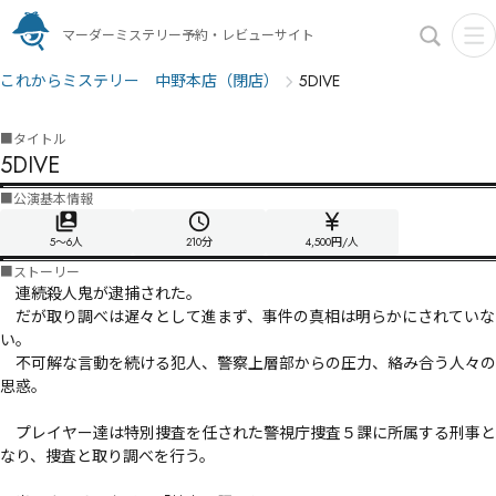
マーダーミステリー予約・レビューサイト
これからミステリー 中野本店（閉店）
5DIVE
■
タイトル
5DIVE
■
公演基本情報
5〜6人
210
分
4,500円/人
■
ストーリー
　連続殺人鬼が逮捕された。

　だが取り調べは遅々として進まず、事件の真相は明らかにされていな
い。

　不可解な言動を続ける犯人、警察上層部からの圧力、絡み合う人々の
思惑。

　プレイヤー達は特別捜査を任された警視庁捜査５課に所属する刑事と
なり、捜査と取り調べを行う。
