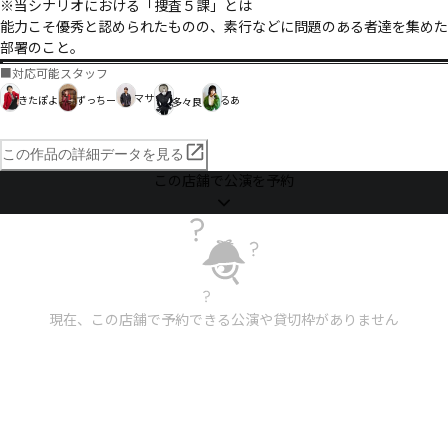
※当シナリオにおける「捜査５課」とは

能力こそ優秀と認められたものの、素行などに問題のある者達を集めた
部署のこと。
■
対応可能スタッフ
マサ
きたぽよ
ずっちー
るあ
多々良
この作品の詳細データを見る
この店舗で公演を予約
現在、この店舗で予約できる公演や貸切枠がありません