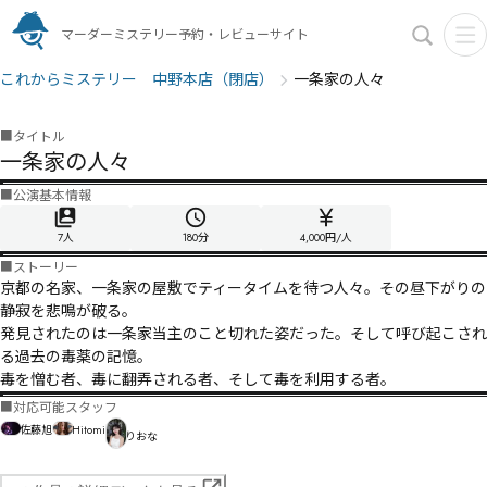
マーダーミステリー予約・レビューサイト
これからミステリー 中野本店（閉店）
一条家の人々
■
タイトル
一条家の人々
■
公演基本情報
7人
180
分
4,000円/人
■
ストーリー
京都の名家、一条家の屋敷でティータイムを待つ人々。その昼下がりの
静寂を悲鳴が破る。

発見されたのは一条家当主のこと切れた姿だった。そして呼び起こされ
る過去の毒薬の記憶。

毒を憎む者、毒に翻弄される者、そして毒を利用する者。
■
対応可能スタッフ
佐藤旭
Hitomi
りおな