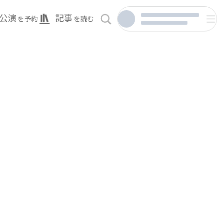
公演
記事
を予約
を読む