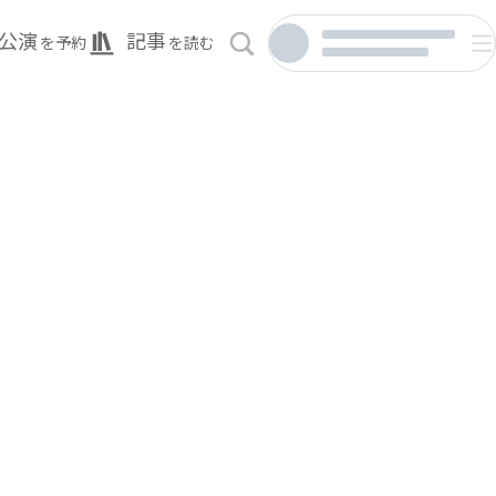
公演
記事
を予約
を読む