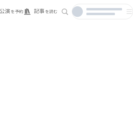
公演
記事
を予約
を読む