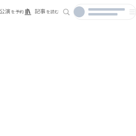
公演
記事
を予約
を読む