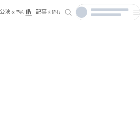
公演
記事
を予約
を読む