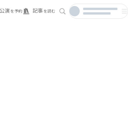
公演
記事
を予約
を読む