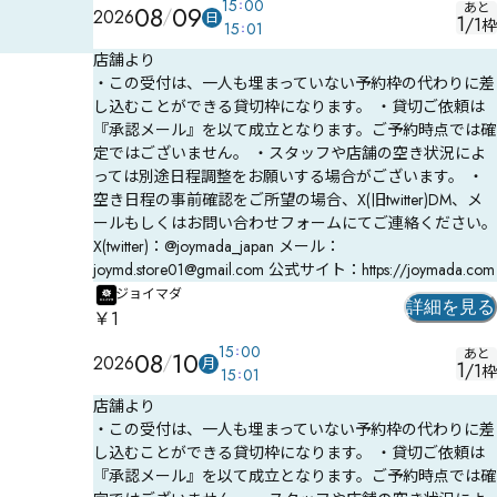
15
00
08
09
あと
2026
日
1
/
1
枠
15
01
店舗より
・この受付は、一人も埋まっていない予約枠の代わりに差
し込むことができる貸切枠になります。 ・貸切ご依頼は
『承認メール』を以て成立となります。ご予約時点では確
定ではございません。 ・スタッフや店舗の空き状況によ
っては別途日程調整をお願いする場合がございます。 ・
空き日程の事前確認をご所望の場合、X(旧twitter)DM、メ
ールもしくはお問い合わせフォームにてご連絡ください。
X(twitter)：@joymada_japan メール：
joymd.store01@gmail.com 公式サイト：https://joymada.com
ジョイマダ
詳細を見る
￥1
15
00
08
10
あと
2026
月
1
/
1
枠
15
01
店舗より
・この受付は、一人も埋まっていない予約枠の代わりに差
し込むことができる貸切枠になります。 ・貸切ご依頼は
『承認メール』を以て成立となります。ご予約時点では確