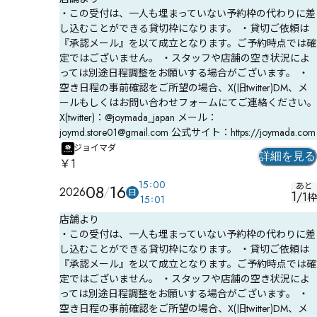
・この受付は、一人も埋まっていない予約枠の代わりに差
し込むことができる貸切枠になります。 ・貸切ご依頼は
『承認メール』を以て成立となります。ご予約時点では確
定ではございません。 ・スタッフや店舗の空き状況によ
っては別途日程調整をお願いする場合がございます。 ・
空き日程の事前確認をご所望の場合、X(旧twitter)DM、メ
ールもしくはお問い合わせフォームにてご連絡ください。
X(twitter)：@joymada_japan メール：
joymd.store01@gmail.com 公式サイト：https://joymada.com
ジョイマダ
詳細を見る
￥1
15
00
08
16
あと
2026
日
1
/
1
枠
15
01
店舗より
・この受付は、一人も埋まっていない予約枠の代わりに差
し込むことができる貸切枠になります。 ・貸切ご依頼は
『承認メール』を以て成立となります。ご予約時点では確
定ではございません。 ・スタッフや店舗の空き状況によ
っては別途日程調整をお願いする場合がございます。 ・
空き日程の事前確認をご所望の場合、X(旧twitter)DM、メ