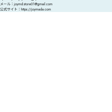
メール：joymd.store01@gmail.com

公式サイト：https://joymada.com