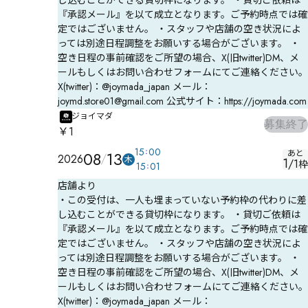
『承認メール』を以て成立となります。ご予約時点では確
定ではございません。 ・スタッフや店舗の空き状況によ
っては別途日程調整をお願いする場合がございます。 ・
空き日程の事前確認をご所望の場合、X(旧twitter)DM、メ
ールもしくはお問い合わせフォームにてご連絡ください。
X(twitter)：@joymada_japan メール：
joymd.store01@gmail.com 公式サイト：https://joymada.com
ジョイマダ
募集終了
￥1
15
00
08
13
あと
2026
木
1
/
1
枠
15
01
店舗より
・この受付は、一人も埋まっていない予約枠の代わりに差
し込むことができる貸切枠になります。 ・貸切ご依頼は
『承認メール』を以て成立となります。ご予約時点では確
定ではございません。 ・スタッフや店舗の空き状況によ
っては別途日程調整をお願いする場合がございます。 ・
空き日程の事前確認をご所望の場合、X(旧twitter)DM、メ
ールもしくはお問い合わせフォームにてご連絡ください。
X(twitter)：@joymada_japan メール：