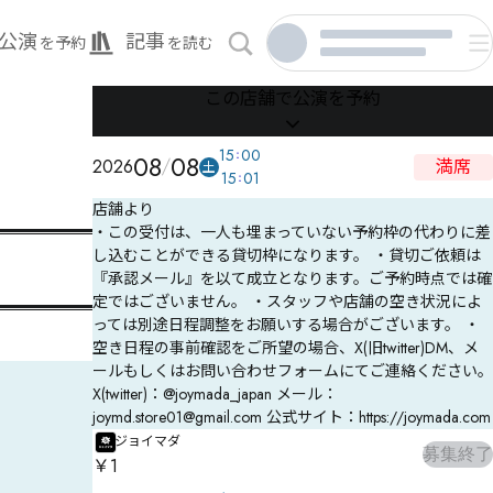
公演
記事
を予約
を読む
この店舗で公演を予約
15
00
08
08
2026
満席
土
15
01
店舗より
・この受付は、一人も埋まっていない予約枠の代わりに差
し込むことができる貸切枠になります。 ・貸切ご依頼は
『承認メール』を以て成立となります。ご予約時点では確
定ではございません。 ・スタッフや店舗の空き状況によ
っては別途日程調整をお願いする場合がございます。 ・
空き日程の事前確認をご所望の場合、X(旧twitter)DM、メ
ールもしくはお問い合わせフォームにてご連絡ください。
X(twitter)：@joymada_japan メール：
joymd.store01@gmail.com 公式サイト：https://joymada.com
ジョイマダ
募集終了
￥1