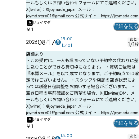
ールもしくはお問い合わせフォームにてご連絡ください。
X(twitter)：@joymada_japan メール：
joymd.store01@gmail.com 公式サイト：https://joymada.com
ジョイマダ
詳細を見る
￥1
15
00
08
17
あと
2026
月
1
/
1
枠
15
01
店舗より
・この受付は、一人も埋まっていない予約枠の代わりに差
し込むことができる貸切枠になります。 ・貸切ご依頼は
『承認メール』を以て成立となります。ご予約時点では確
定ではございません。 ・スタッフや店舗の空き状況によ
っては別途日程調整をお願いする場合がございます。 ・
空き日程の事前確認をご所望の場合、X(旧twitter)DM、メ
ールもしくはお問い合わせフォームにてご連絡ください。
X(twitter)：@joymada_japan メール：
joymd.store01@gmail.com 公式サイト：https://joymada.com
ジョイマダ
詳細を見る
￥1
15
00
08
18
あと
2026
火