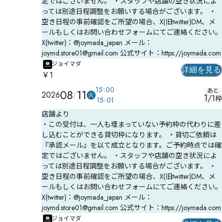
定ではございません。 ・スタッフや店舗の空き状況によ
っては別途日程調整をお願いする場合がございます。 ・
空き日程の事前確認をご所望の場合、X(旧twitter)DM、メ
ールもしくはお問い合わせフォームにてご連絡ください。
X(twitter)：@joymada_japan メール：
joymd.store01@gmail.com 公式サイト：https://joymada.com
ジョイマダ
詳細を見る
￥1
15
00
08
11
あと
2026
火
1
/
1
枠
15
01
店舗より
・この受付は、一人も埋まっていない予約枠の代わりに差
し込むことができる貸切枠になります。 ・貸切ご依頼は
『承認メール』を以て成立となります。ご予約時点では確
定ではございません。 ・スタッフや店舗の空き状況によ
っては別途日程調整をお願いする場合がございます。 ・
空き日程の事前確認をご所望の場合、X(旧twitter)DM、メ
ールもしくはお問い合わせフォームにてご連絡ください。
X(twitter)：@joymada_japan メール：
joymd.store01@gmail.com 公式サイト：https://joymada.com
ジョイマダ