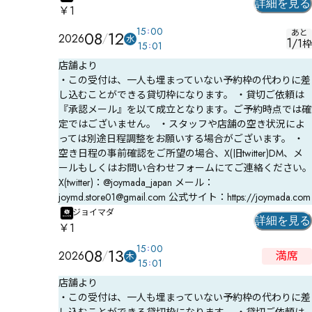
詳細を見る
￥1
15
00
08
12
あと
2026
水
1
/
1
枠
15
01
店舗より
・この受付は、一人も埋まっていない予約枠の代わりに差
し込むことができる貸切枠になります。 ・貸切ご依頼は
『承認メール』を以て成立となります。ご予約時点では確
定ではございません。 ・スタッフや店舗の空き状況によ
っては別途日程調整をお願いする場合がございます。 ・
空き日程の事前確認をご所望の場合、X(旧twitter)DM、メ
ールもしくはお問い合わせフォームにてご連絡ください。
X(twitter)：@joymada_japan メール：
joymd.store01@gmail.com 公式サイト：https://joymada.com
ジョイマダ
詳細を見る
￥1
15
00
08
13
2026
満席
木
15
01
店舗より
・この受付は、一人も埋まっていない予約枠の代わりに差
し込むことができる貸切枠になります。 ・貸切ご依頼は