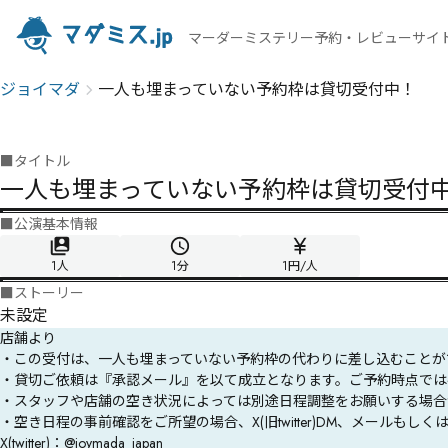
マーダーミステリー予約・レビューサイ
ジョイマダ
一人も埋まっていない予約枠は貸切受付中！
■
タイトル
一人も埋まっていない予約枠は貸切受付
■
公演基本情報
1人
1
分
1円/人
■
ストーリー
未設定
店舗より
・この受付は、一人も埋まっていない予約枠の代わりに差し込むことが
・貸切ご依頼は『承認メール』を以て成立となります。ご予約時点では
・スタッフや店舗の空き状況によっては別途日程調整をお願いする場合
・空き日程の事前確認をご所望の場合、X(旧twitter)DM、メールも
X(twitter)：@joymada_japan
