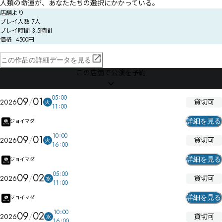
人類の命運が、あなたたちの選択にかかっている。
店舗より
プレイ人数	7人

プレイ時間	3.5時間

価格	4500円
この作品の詳細データを見る
この店舗で公演を予約
05
00
09
01
貸切可
2026
火
11
00
詳細を見る
ジョイマダ
10
00
09
01
貸切可
2026
火
16
00
詳細を見る
ジョイマダ
05
00
09
02
貸切可
2026
水
11
00
詳細を見る
ジョイマダ
10
00
09
02
貸切可
2026
水
16
00