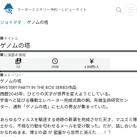
マーダーミステリー予約・レビューサイト
ジョイマダ
ゲノムの塔
■
タイトル
ゲノムの塔
■
公演基本情報
7人
210
分
4,500円/人
■
ストーリー
ゲノムの塔

MYSTERY PARTY IN THE BOX SERIES作品

西暦2045年、ひとりの天才が世界を変えようとしている。

宇宙へと延びる機動エレベーター完成式典の朝。先端生命研究セン
ター、通称「ゲノムの塔」に七人の男女が集まっていた。

あらゆるウィルスを駆逐する奇跡の新薬を完成させた天才、マユズミ博
士から、不穏な行動を匂わせるメールを受け取った。だが、話し合いも
かなわぬまま、博士の姿 が 密室から忽然と消えた……！？
