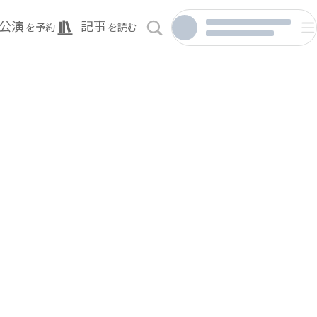
公演
記事
を予約
を読む