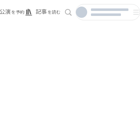
公演
記事
を予約
を読む