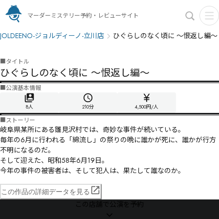
マーダーミステリー予約・レビューサイト
JOLDEENO-ジョルディーノ-立川店
ひぐらしのなく頃に 〜恨返し編〜
■
タイトル
ひぐらしのなく頃に 〜恨返し編〜
■
公演基本情報
8人
210
分
4,500円/人
■
ストーリー
岐阜県某所にある雛見沢村では、奇妙な事件が続いている。

毎年の6月に行われる「綿流し」の祭りの晩に誰かが死に、誰かが行方
不明になるのだ。

そして迎えた、昭和58年6月19日。

今年の事件の被害者は、そして犯人は、果たして誰なのか。
この作品の詳細データを見る
この店舗で公演を予約