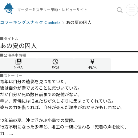
マーダーミステリー予約・レビューサイト
コワーキングスナック Contentz
あの夏の囚人
■
タイトル
あの夏の囚人
■
公演基本情報
8〜9人
180
分
-円/人
■
ストーリー
青年は自分の遺影を見つめていた。

彼は自分が霊であることに気づいている。

だが自分が死ぬ数日前までの記憶がない。

幸い、葬儀には旧友たちが久しぶりに集まってくれている。

彼らの力を借りれば、自分が死んだ理由がわかるかもしれない。

12年前の夏。沖に浮かぶ小島での冒険。

行方不明になった少年と、地主の一族に伝わる「死者の声を聞く」
力……。
