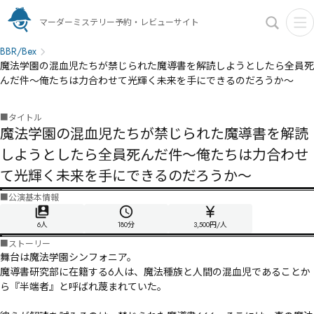
マーダーミステリー予約・レビューサイト
BBR/Bex
魔法学園の混血児たちが禁じられた魔導書を解読しようとしたら全員死
んだ件〜俺たちは力合わせて光輝く未来を手にできるのだろうか〜
■
タイトル
魔法学園の混血児たちが禁じられた魔導書を解読
しようとしたら全員死んだ件〜俺たちは力合わせ
て光輝く未来を手にできるのだろうか〜
■
公演基本情報
6人
180
分
3,500円/人
■
ストーリー
舞台は魔法学園シンフォニア。

魔導書研究部に在籍する6人は、魔法種族と人間の混血児であることか
ら『半端者』と呼ばれ蔑まれていた。
