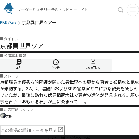
マーダーミステリー予約・レビューサイト
BBR/Bex
京都異世界ツアー
■
タイトル
京都異世界ツアー
■
公演基本情報
4人
120
分
2,500円/人
■
ストーリー
京都職員の優秀な陰陽師が開いた異世界への扉から勇者と妖精族と鬼族
が来訪する。3人は、陰陽師およびSPの警察官と共に京都観光を楽しん
でいたが、最後に訪れた伏見稲荷大社で勇者の遺体が発見される。願い
■
対応可能スタッフ
店長
この作品の詳細データを見る
この店舗で公演を予約