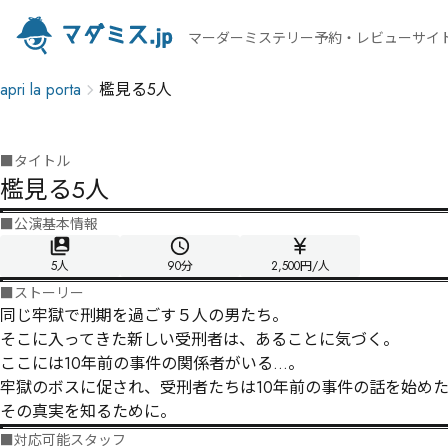
マーダーミステリー予約・レビューサイ
apri la porta
檻見る5人
■
タイトル
檻見る5人
■
公演基本情報
5人
90
分
2,500円/人
■
ストーリー
同じ牢獄で刑期を過ごす５人の男たち。

そこに入ってきた新しい受刑者は、あることに気づく。

ここには10年前の事件の関係者がいる…。

牢獄のボスに促され、受刑者たちは10年前の事件の話を始めた
その真実を知るために。
■
対応可能スタッフ