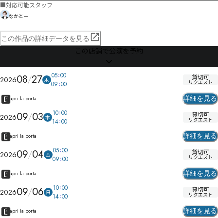
■
対応可能スタッフ
なかとー
この作品の詳細データを見る
この店舗で公演を予約
05
00
08
27
貸切可
2026
木
リクエスト
09
00
詳細を見る
apri la porta
10
00
09
03
貸切可
2026
木
リクエスト
14
00
詳細を見る
apri la porta
05
00
09
04
貸切可
2026
金
リクエスト
09
00
詳細を見る
apri la porta
10
00
09
06
貸切可
2026
日
リクエスト
14
00
詳細を見る
apri la porta