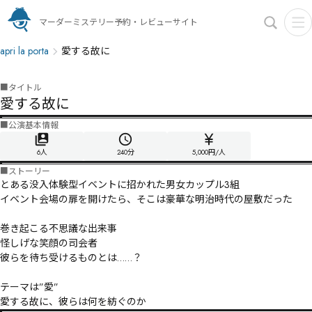
マーダーミステリー予約・レビューサイト
apri la porta
愛する故に
■
タイトル
愛する故に
■
公演基本情報
6人
240
分
5,000円/人
■
ストーリー
とある没入体験型イベントに招かれた男女カップル3組

イベント会場の扉を開けたら、そこは豪華な明治時代の屋敷だった

巻き起こる不思議な出来事

怪しげな笑顔の司会者

彼らを待ち受けるものとは……？

テーマは”愛”

愛する故に、彼らは何を紡ぐのか