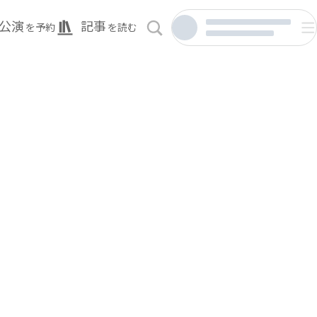
公演
記事
を予約
を読む