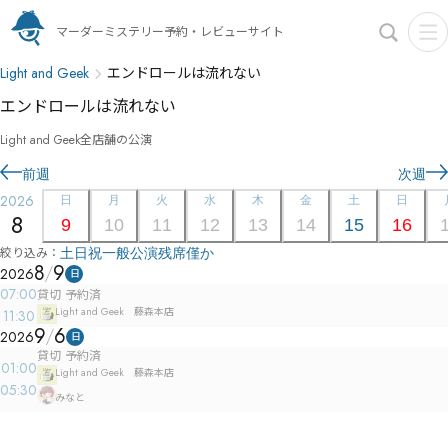
マーダーミステリー予約・レビューサイト
Light and Geek
エンドロールは流れない
エンドロールは流れない
Light and Geek
全店舗の公演
前週
次週
2026
日
月
火
水
木
金
土
日
8
9
10
11
12
13
14
15
16
絞り込み：
土日祝
一般公演
残席僅か
8
9
2026
日
07:00
貸切 予約済
Light and Geek 藤森本店
11:30
9
6
2026
日
貸切 予約済
01:00
Light and Geek 藤森本店
05:30
みなと