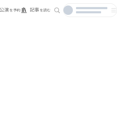
公演
記事
を予約
を読む