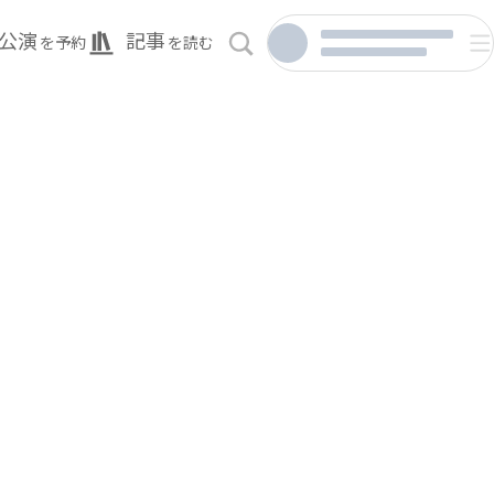
公演
記事
を予約
を読む