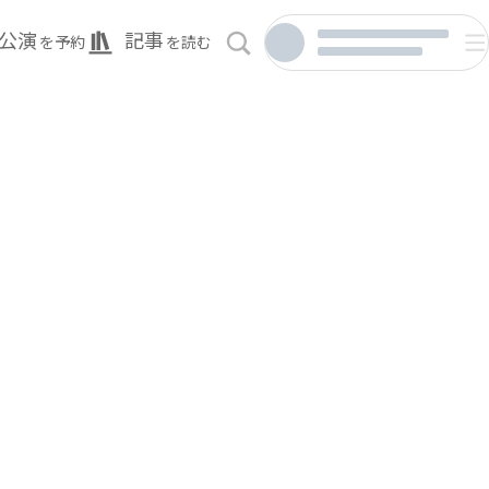
公演
記事
を予約
を読む