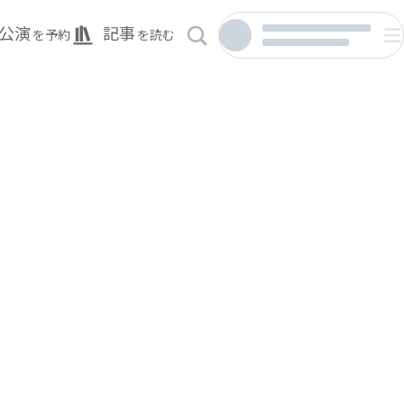
公演
記事
を予約
を読む