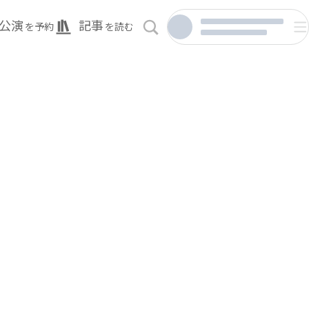
公演
記事
を予約
を読む