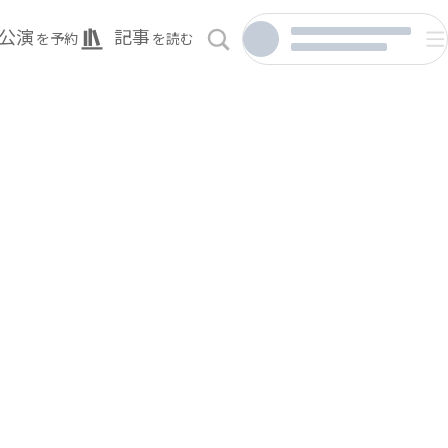
公演
記事
を予約
を読む