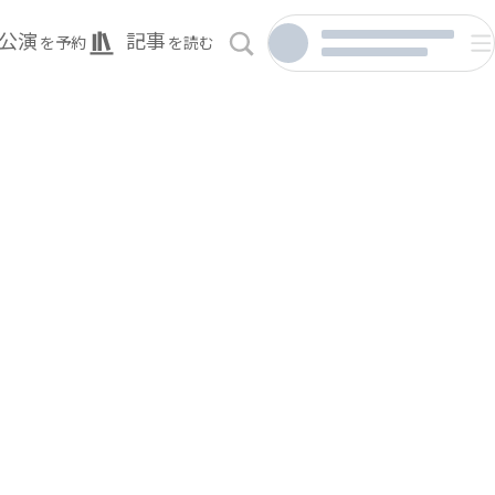
公演
記事
を予約
を読む