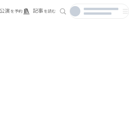
公演
記事
を予約
を読む