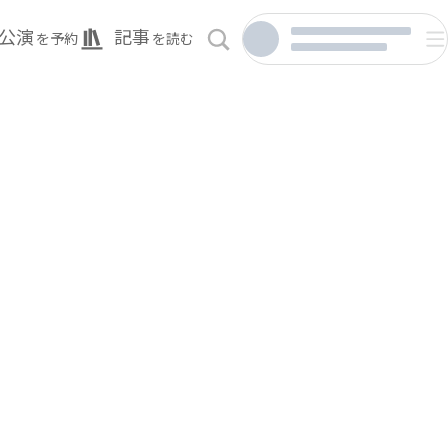
公演
記事
を予約
を読む