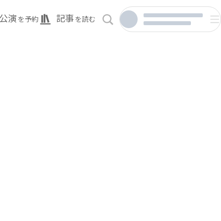
公演
記事
を予約
を読む