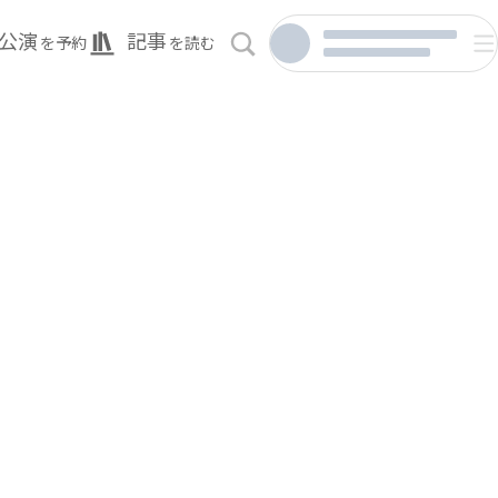
公演
記事
を予約
を読む