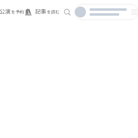
公演
記事
を予約
を読む